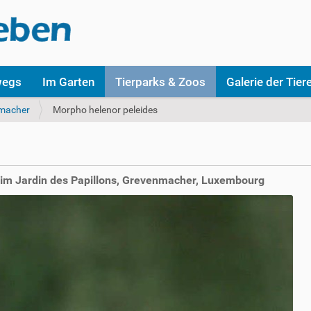
wegs
Im Garten
Tierparks & Zoos
Galerie der Tier
macher
Morpho helenor peleides
 im Jardin des Papillons, Grevenmacher, Luxembourg