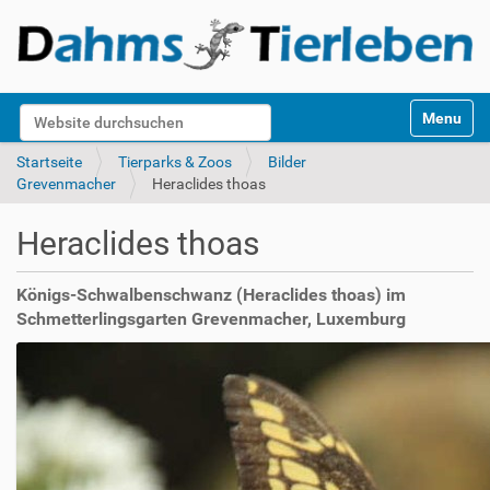
S
Website durchsuchen
Toggle na
e
k
Erweiterte Suche…
Startseite
Tierparks & Zoos
Bilder
t
Grevenmacher
Heraclides thoas
i
o
Heraclides thoas
n
e
n
Königs-Schwalbenschwanz (Heraclides thoas) im
Schmetterlingsgarten Grevenmacher, Luxemburg