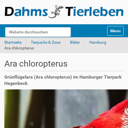
S
Website durchsuchen
Toggle na
e
k
Erweiterte Suche…
Startseite
Tierparks & Zoos
Bilder
Hamburg
t
Ara chloropterus
i
o
Ara chloropterus
n
e
n
Grünflügelara (Ara chloropterus) im Hamburger Tierpark
Hagenbeck