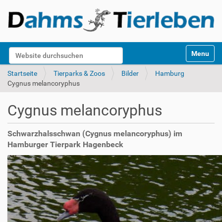
S
Website durchsuchen
Toggle na
e
k
Erweiterte Suche…
Startseite
Tierparks & Zoos
Bilder
Hamburg
t
Cygnus melancoryphus
i
o
Cygnus melancoryphus
n
e
n
Schwarzhalsschwan (Cygnus melancoryphus) im
Hamburger Tierpark Hagenbeck