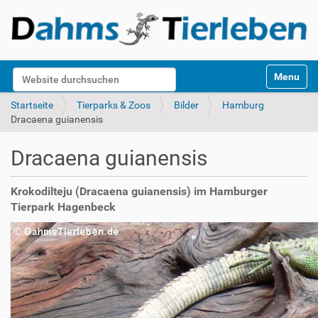
S
Website durchsuchen
Toggle na
e
k
Erweiterte Suche…
Startseite
Tierparks & Zoos
Bilder
Hamburg
t
Dracaena guianensis
i
o
Dracaena guianensis
n
e
n
Krokodilteju (Dracaena guianensis) im Hamburger
Tierpark Hagenbeck