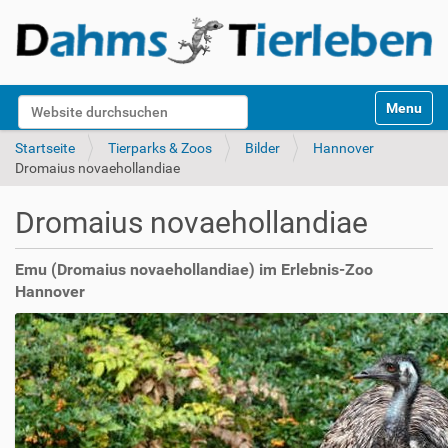
S
Website durchsuchen
Toggle na
e
k
Erweiterte Suche…
Startseite
Tierparks & Zoos
Bilder
Hannover
t
Dromaius novaehollandiae
i
o
Dromaius novaehollandiae
n
e
n
Emu (Dromaius novaehollandiae) im Erlebnis-Zoo
Hannover