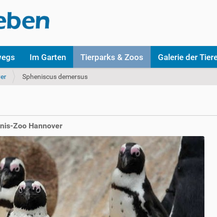
wegs
Im Garten
Tierparks & Zoos
Galerie der Tier
er
Spheniscus demersus
bnis-Zoo Hannover