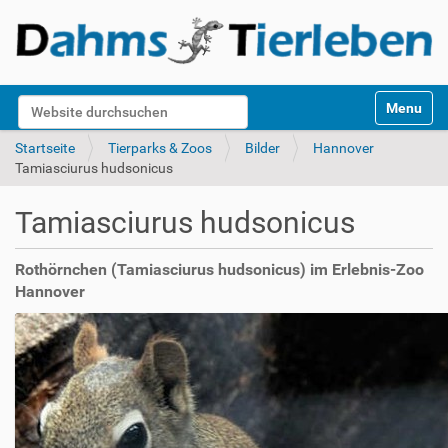
S
Website durchsuchen
Toggle na
e
k
Erweiterte Suche…
Startseite
Tierparks & Zoos
Bilder
Hannover
t
Tamiasciurus hudsonicus
i
o
Tamiasciurus hudsonicus
n
e
n
Rothörnchen (Tamiasciurus hudsonicus) im Erlebnis-Zoo
Hannover