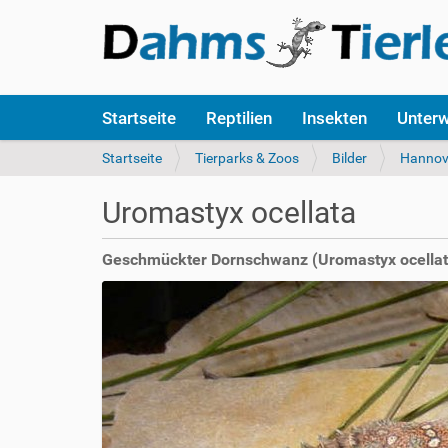
S
Startseite
Reptilien
Insekten
Unter
e
k
S
Startseite
Tierparks & Zoos
Bilder
Hannov
t
i
i
e
Uromastyx ocellata
o
s
n
i
e
n
Geschmückter Dornschwanz (Uromastyx ocellat
n
d
h
i
e
r
: