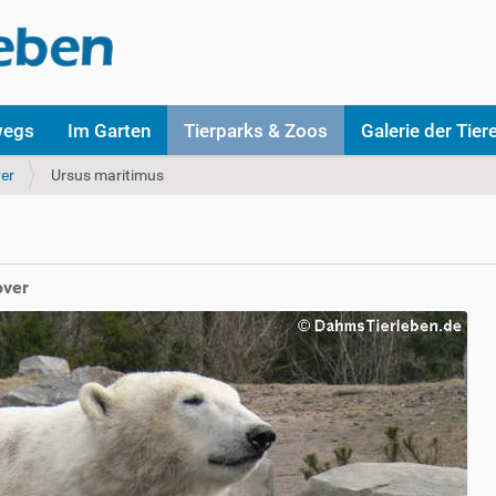
wegs
Im Garten
Tierparks & Zoos
Galerie der Tier
er
Ursus maritimus
over