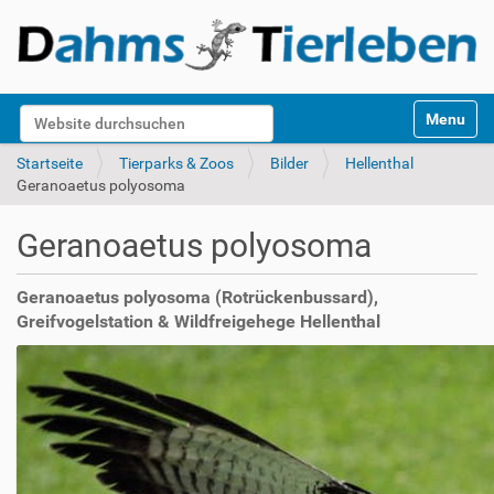
S
Website durchsuchen
Toggle na
e
k
Erweiterte Suche…
Startseite
Tierparks & Zoos
Bilder
Hellenthal
t
Geranoaetus polyosoma
i
o
Geranoaetus polyosoma
n
e
n
Geranoaetus polyosoma (Rotrückenbussard),
Greifvogelstation & Wildfreigehege Hellenthal