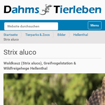
S
Website durchsuchen
Toggle na
e
k
Erweiterte Suche…
Startseite
Tierparks & Zoos
Bilder
Hellenthal
t
Strix aluco
i
o
Strix aluco
n
e
n
Waldkauz (Strix aluco), Greifvogelstation &
Wildfreigehege Hellenthal