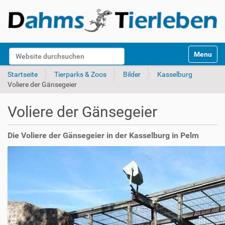
S
Website durchsuchen
Toggle na
e
k
Erweiterte Suche…
Startseite
Tierparks & Zoos
Bilder
Kasselburg
t
Voliere der Gänsegeier
i
o
Voliere der Gänsegeier
n
e
n
Die Voliere der Gänsegeier in der Kasselburg in Pelm