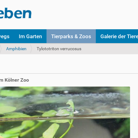
wegs
Im Garten
Tierparks & Zoos
Galerie der Tier
Amphibien
Tylototriton verrucosus
im Kölner Zoo