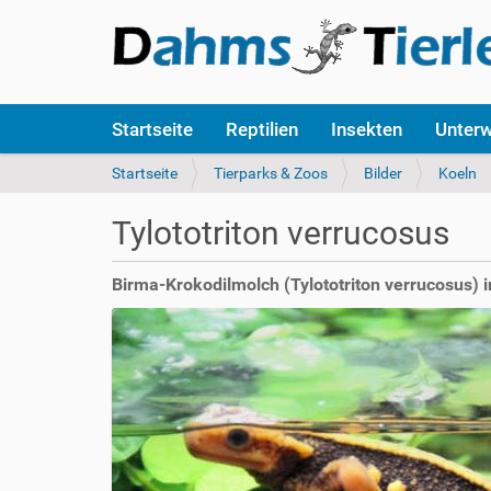
S
Startseite
Reptilien
Insekten
Unter
e
k
S
Startseite
Tierparks & Zoos
Bilder
Koeln
t
i
i
e
Tylototriton verrucosus
o
s
n
i
e
n
Birma-Krokodilmolch (Tylototriton verrucosus) 
n
d
h
i
e
r
: