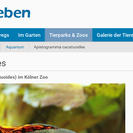
wegs
Im Garten
Tierparks & Zoos
Galerie der Tier
Aquarium
Apistogramma cacatuoides
es
uoides) im Kölner Zoo