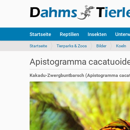
S
Startseite
Reptilien
Insekten
Unter
e
k
S
Startseite
Tierparks & Zoos
Bilder
Koeln
t
i
i
e
Apistogramma cacatuoid
o
s
n
i
e
n
Kakadu-Zwergbuntbarsch (Apistogramma cacat
n
d
h
i
e
r
: