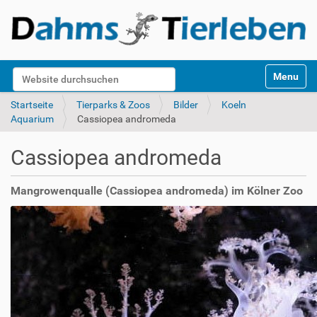
S
Website durchsuchen
Toggle na
e
k
Erweiterte Suche…
Startseite
Tierparks & Zoos
Bilder
Koeln
t
Aquarium
Cassiopea andromeda
i
o
Cassiopea andromeda
n
e
n
Mangrowenqualle (Cassiopea andromeda) im Kölner Zoo