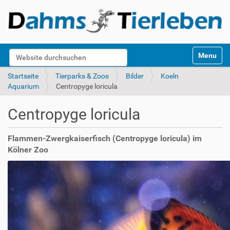
S
Website durchsuchen
Toggle na
e
k
Erweiterte Suche…
Startseite
Tierparks & Zoos
Bilder
Koeln
t
Aquarium
Centropyge loricula
i
o
Centropyge loricula
n
e
n
Flammen-Zwergkaiserfisch (Centropyge loricula) im
Kölner Zoo