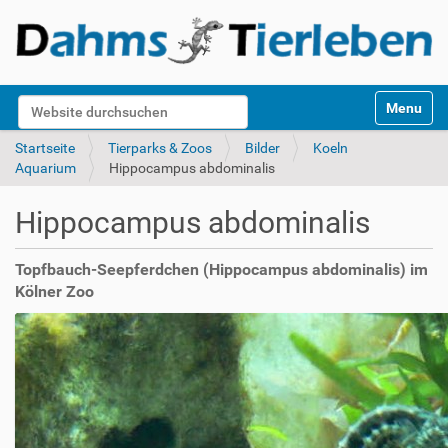
S
Website durchsuchen
Toggle na
e
k
Erweiterte Suche…
Startseite
Tierparks & Zoos
Bilder
Koeln
t
Aquarium
Hippocampus abdominalis
i
o
Hippocampus abdominalis
n
e
n
Topfbauch-Seepferdchen (Hippocampus abdominalis) im
Kölner Zoo