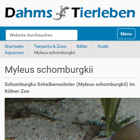
S
Website durchsuchen
Toggle na
e
k
Erweiterte Suche…
Startseite
Tierparks & Zoos
Bilder
Koeln
t
Aquarium
Myleus schomburgkii
i
o
Myleus schomburgkii
n
e
n
Schomburgks Scheibensalmler (Myleus schomburgkii) im
Kölner Zoo