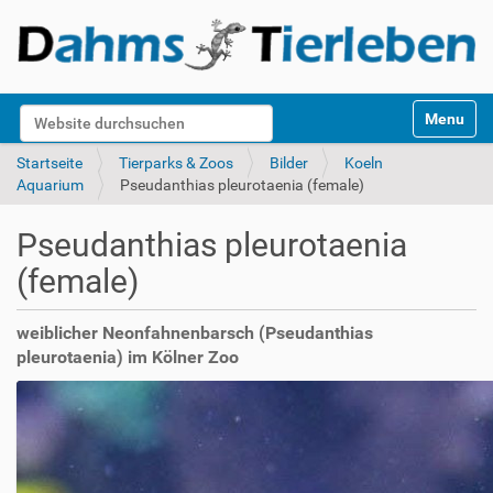
S
Website durchsuchen
Toggle na
e
k
Erweiterte Suche…
Startseite
Tierparks & Zoos
Bilder
Koeln
t
Aquarium
Pseudanthias pleurotaenia (female)
i
o
Pseudanthias pleurotaenia
n
e
(female)
n
weiblicher Neonfahnenbarsch (Pseudanthias
pleurotaenia) im Kölner Zoo