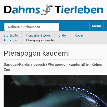
S
Website durchsuchen
Toggle na
e
k
Erweiterte Suche…
Startseite
Tierparks & Zoos
Bilder
Koeln
t
Aquarium
Pterapogon kauderni
i
o
Pterapogon kauderni
n
e
n
Banggai-Kardinalbarsch (Pterapogon kauderni) im Kölner
Zoo