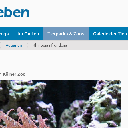
wegs
Im Garten
Tierparks & Zoos
Galerie der Tier
Aquarium
Rhinopias frondosa
m Kölner Zoo