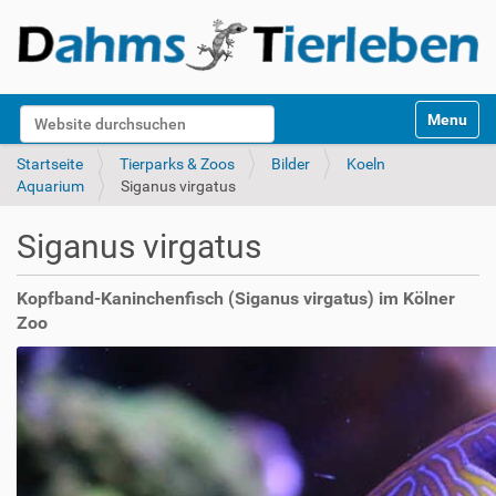
S
Website durchsuchen
Toggle na
e
k
Erweiterte Suche…
Startseite
Tierparks & Zoos
Bilder
Koeln
t
Aquarium
Siganus virgatus
i
o
Siganus virgatus
n
e
n
Kopfband-Kaninchenfisch (Siganus virgatus) im Kölner
Zoo