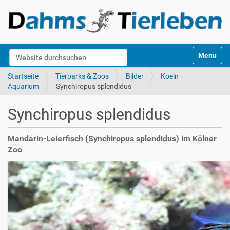
S
Website durchsuchen
Toggle na
e
k
Erweiterte Suche…
Startseite
Tierparks & Zoos
Bilder
Koeln
t
Aquarium
Synchiropus splendidus
i
o
Synchiropus splendidus
n
e
n
Mandarin-Leierfisch (Synchiropus splendidus) im Kölner
Zoo