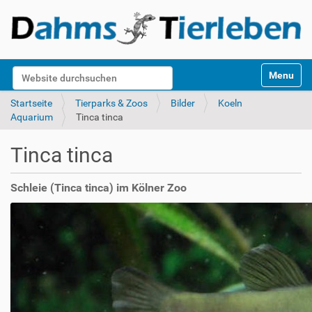
S
Website durchsuchen
Toggle na
e
k
Erweiterte Suche…
Startseite
Tierparks & Zoos
Bilder
Koeln
t
Aquarium
Tinca tinca
i
o
Tinca tinca
n
e
n
Schleie (Tinca tinca) im Kölner Zoo