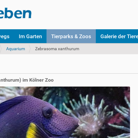
wegs
Im Garten
Tierparks & Zoos
Galerie der Tier
Aquarium
Zebrasoma xanthurum
anthurum) im Kölner Zoo