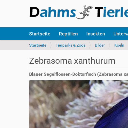
S
Startseite
Reptilien
Insekten
Unter
e
k
S
Startseite
Tierparks & Zoos
Bilder
Koeln
t
i
i
e
Zebrasoma xanthurum
o
s
n
i
e
n
Blauer Segelflossen-Doktorfisch (Zebrasoma x
n
d
h
i
e
r
: