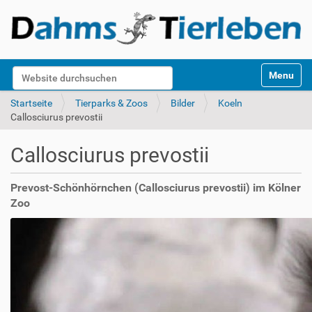
S
Website durchsuchen
Toggle na
e
k
Erweiterte Suche…
Startseite
Tierparks & Zoos
Bilder
Koeln
t
Callosciurus prevostii
i
o
Callosciurus prevostii
n
e
n
Prevost-Schönhörnchen (Callosciurus prevostii) im Kölner
Zoo