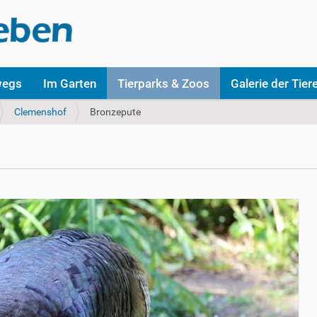
wegs
Im Garten
Tierparks & Zoos
Galerie der Tier
Clemenshof
Bronzepute