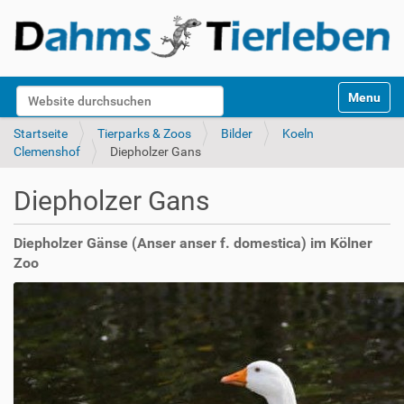
S
Website durchsuchen
Toggle na
e
k
Erweiterte Suche…
Startseite
Tierparks & Zoos
Bilder
Koeln
t
Clemenshof
Diepholzer Gans
i
o
Diepholzer Gans
n
e
n
Diepholzer Gänse (Anser anser f. domestica) im Kölner
Zoo