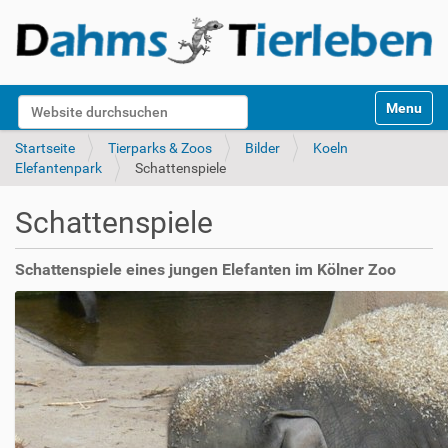
S
Website durchsuchen
Toggle na
e
k
Erweiterte Suche…
Startseite
Tierparks & Zoos
Bilder
Koeln
t
Elefantenpark
Schattenspiele
i
o
Schattenspiele
n
e
n
Schattenspiele eines jungen Elefanten im Kölner Zoo