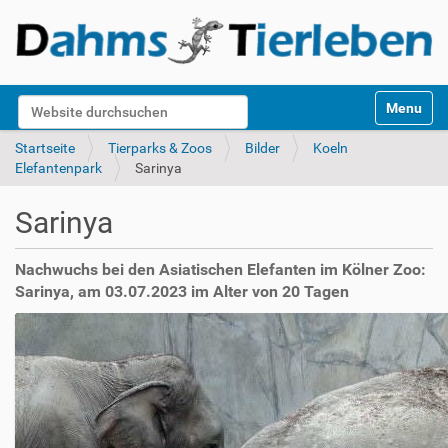
S
Website durchsuchen
Toggle na
e
k
Erweiterte Suche…
Startseite
Tierparks & Zoos
Bilder
Koeln
t
Elefantenpark
Sarinya
i
o
Sarinya
n
e
n
Nachwuchs bei den Asiatischen Elefanten im Kölner Zoo:
Sarinya, am 03.07.2023 im Alter von 20 Tagen