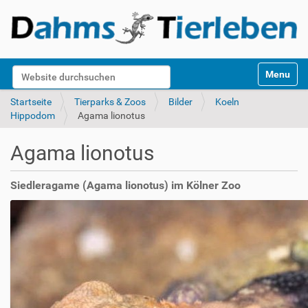
S
Website durchsuchen
Toggle na
e
k
Erweiterte Suche…
Startseite
Tierparks & Zoos
Bilder
Koeln
t
Hippodom
Agama lionotus
i
o
Agama lionotus
n
e
n
Siedleragame (Agama lionotus) im Kölner Zoo