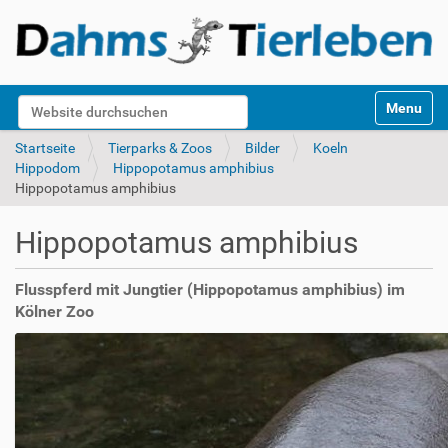
S
Website durchsuchen
Toggle na
e
k
Erweiterte Suche…
Startseite
Tierparks & Zoos
Bilder
Koeln
t
Hippodom
Hippopotamus amphibius
i
Hippopotamus amphibius
o
n
Hippopotamus amphibius
e
n
Flusspferd mit Jungtier (Hippopotamus amphibius) im
Kölner Zoo