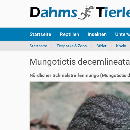
S
Startseite
Reptilien
Insekten
Unter
e
k
S
Startseite
Tierparks & Zoos
Bilder
Koeln
t
i
i
e
Mungotictis decemlineata
o
s
n
i
e
n
Nördlicher Schmalstreifenmungo (Mungotictis 
n
d
h
i
e
r
: