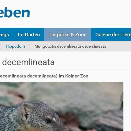
wegs
Im Garten
Tierparks & Zoos
Galerie der Tier
Hippodom
Mungotictis decemlineata decemlineata
 decemlineata
decemlineata decemlineata) im Kölner Zoo