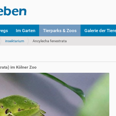
wegs
Im Garten
Tierparks & Zoos
Galerie der Tier
insektarium
Ancylecha fenestrata
rata) im Kölner Zoo