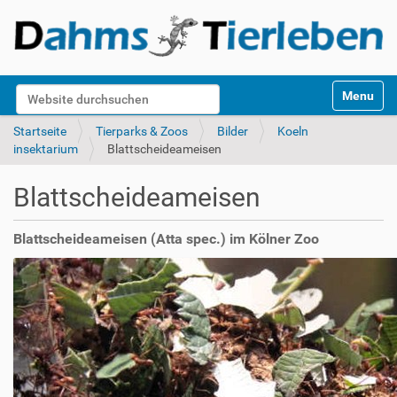
S
Website durchsuchen
Toggle na
e
k
Erweiterte Suche…
Startseite
Tierparks & Zoos
Bilder
Koeln
t
insektarium
Blattscheideameisen
i
o
Blattscheideameisen
n
e
n
Blattscheideameisen (Atta spec.) im Kölner Zoo