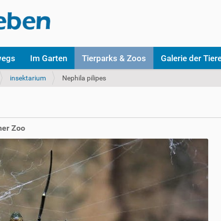
wegs
Im Garten
Tierparks & Zoos
Galerie der Tier
insektarium
Nephila pilipes
ner Zoo