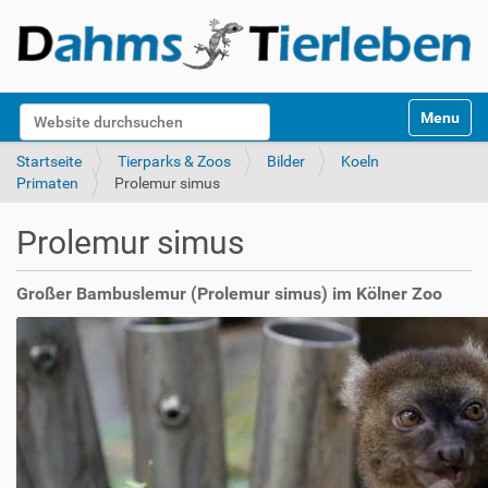
S
Website durchsuchen
Toggle na
e
k
Erweiterte Suche…
Startseite
Tierparks & Zoos
Bilder
Koeln
t
Primaten
Prolemur simus
i
o
Prolemur simus
n
e
n
Großer Bambuslemur (Prolemur simus) im Kölner Zoo