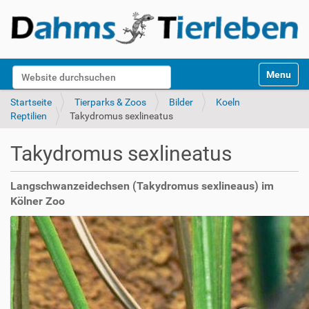
S
Website durchsuchen
Toggle na
e
k
Erweiterte Suche…
Startseite
Tierparks & Zoos
Bilder
Koeln
t
Reptilien
Takydromus sexlineatus
i
o
Takydromus sexlineatus
n
e
n
Langschwanzeidechsen (Takydromus sexlineaus) im
Kölner Zoo