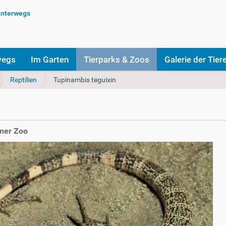
wegs
Im Garten
Tierparks & Zoos
Galerie der Tier
Reptilien
Tupinambis teguixin
lner Zoo