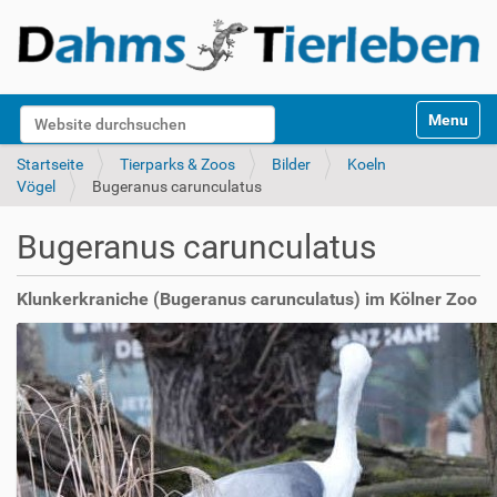
S
Website durchsuchen
Toggle na
e
k
Erweiterte Suche…
Startseite
Tierparks & Zoos
Bilder
Koeln
t
Vögel
Bugeranus carunculatus
i
o
Bugeranus carunculatus
n
e
n
Klunkerkraniche (Bugeranus carunculatus) im Kölner Zoo