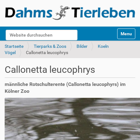
S
Website durchsuchen
Toggle na
e
k
Erweiterte Suche…
Startseite
Tierparks & Zoos
Bilder
Koeln
t
Vögel
Callonetta leucophrys
i
o
Callonetta leucophrys
n
e
n
männliche Rotschulterente (Callonetta leucophyrs) im
Kölner Zoo