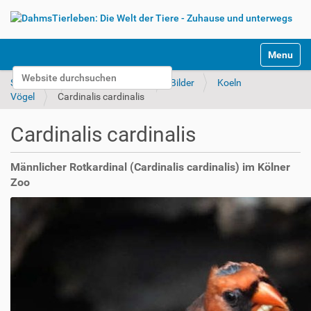
S
Toggle na
e
Website durchsuchen
k
Startseite
Tierparks & Zoos
Bilder
Koeln
t
Erweiterte Suche…
Vögel
Cardinalis cardinalis
i
o
Cardinalis cardinalis
n
e
n
Männlicher Rotkardinal (Cardinalis cardinalis) im Kölner
Zoo