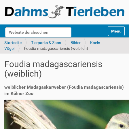
S
Website durchsuchen
Toggle na
e
k
Erweiterte Suche…
Startseite
Tierparks & Zoos
Bilder
Koeln
t
Vögel
Foudia madagascariensis (weiblich)
i
o
Foudia madagascariensis
n
e
(weiblich)
n
weiblicher Madagaskarweber (Foudia madagascariensis)
im Kölner Zoo