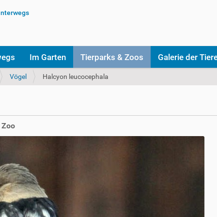
wegs
Im Garten
Tierparks & Zoos
Galerie der Tier
Vögel
Halcyon leucocephala
r Zoo