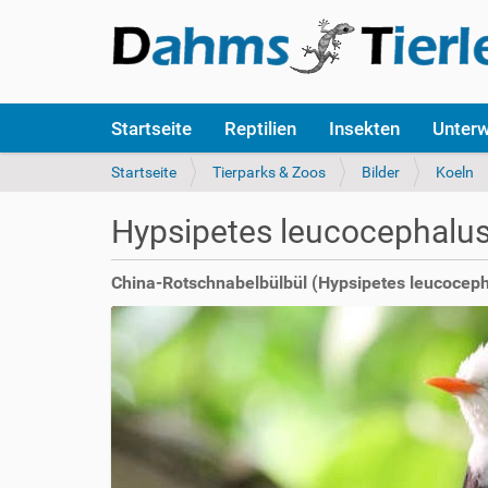
S
Startseite
Reptilien
Insekten
Unter
e
k
S
Startseite
Tierparks & Zoos
Bilder
Koeln
t
i
i
e
Hypsipetes leucocephalu
o
s
n
i
e
n
China-Rotschnabelbülbül (Hypsipetes leucoceph
n
d
h
i
e
r
: