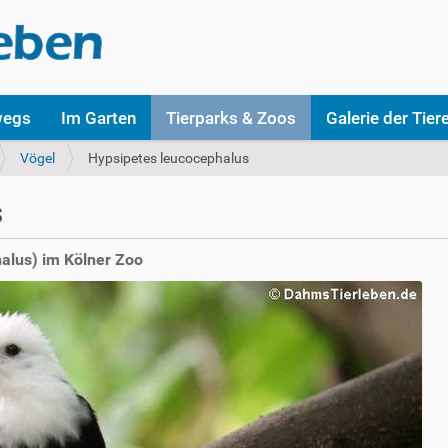
wegs
Im Garten
Tierparks & Zoos
Galerie der Tier
Vögel
Hypsipetes leucocephalus
s
alus) im Kölner Zoo