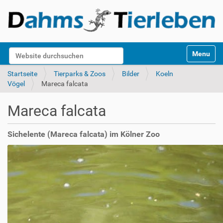
S
Website durchsuchen
Toggle na
e
k
Erweiterte Suche…
Startseite
Tierparks & Zoos
Bilder
Koeln
t
Vögel
Mareca falcata
i
o
Mareca falcata
n
e
n
Sichelente (Mareca falcata) im Kölner Zoo