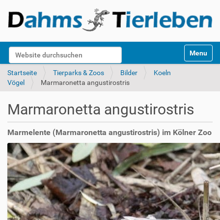
S
Website durchsuchen
Toggle na
e
k
Erweiterte Suche…
Startseite
Tierparks & Zoos
Bilder
Koeln
t
Vögel
Marmaronetta angustirostris
i
o
Marmaronetta angustirostris
n
e
n
Marmelente (Marmaronetta angustirostris) im Kölner Zoo