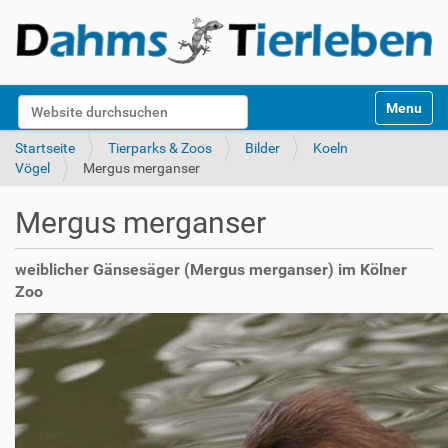
S
Website durchsuchen
Toggle na
e
k
Erweiterte Suche…
Startseite
Tierparks & Zoos
Bilder
Koeln
t
Vögel
Mergus merganser
i
o
Mergus merganser
n
e
n
weiblicher Gänsesäger (Mergus merganser) im Kölner
Zoo