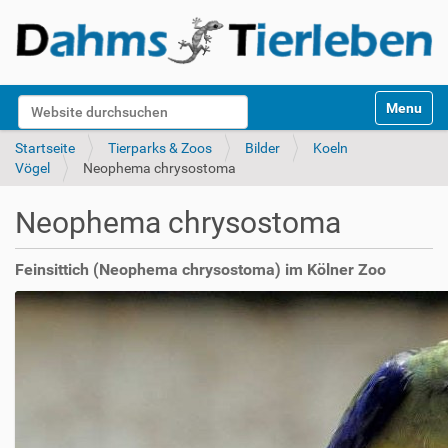
S
Website durchsuchen
Toggle na
e
k
Erweiterte Suche…
Startseite
Tierparks & Zoos
Bilder
Koeln
t
Vögel
Neophema chrysostoma
i
o
Neophema chrysostoma
n
e
n
Feinsittich (Neophema chrysostoma) im Kölner Zoo